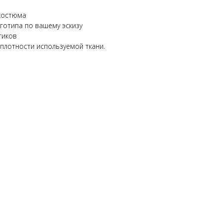
костюма
готипа по вашему эскизу
тиков
 плотности используемой ткани.