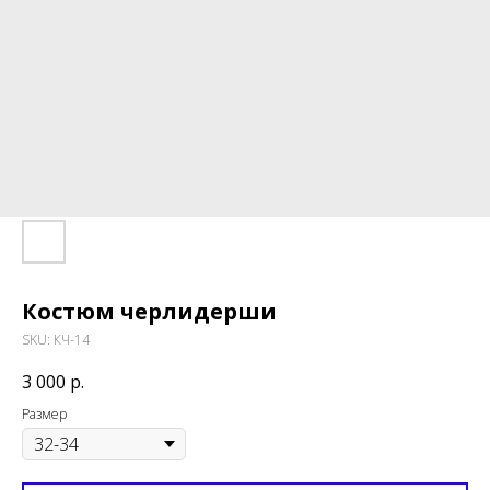
Костюм черлидерши
SKU:
КЧ-14
3 000
р.
Размер