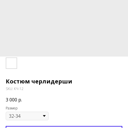
Костюм черлидерши
SKU:
КЧ-12
3 000
р.
Размер